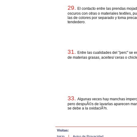
29.
El contacto entre las prendas mojad
oscuros con otras o materiales textiles, 
las de colores por separado y toma precau
tendedero.
31.
Entre las cualidades del "perc" se 
de materias grasas, aceites/ ceras o chicl
33.
Algunas veces hay manchas imperce
pero despuÃ©s de lavarlas aparecen man
se debe a la oxidaciÃ³n.
Visitas:
|
Inicio
Aviso de Provacidad