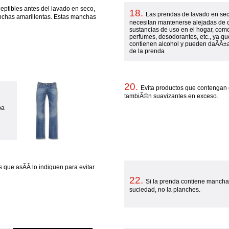
ptibles antes del lavado en seco,
18.
Las prendas de lavado en se
chas amarillentas. Estas manchas
necesitan mantenerse alejadas de c
sustancias de uso en el hogar, como
perfumes, desodorantes, etc., ya qu
contienen alcohol y pueden daÃ­Â±ar
de la prenda
20.
Evita productos que contengan 
tambiÃ©n suavizantes en exceso.
pa
que asÃ­Â­ lo indiquen para evitar
22.
Si la prenda contiene mancha
suciedad, no la planches.