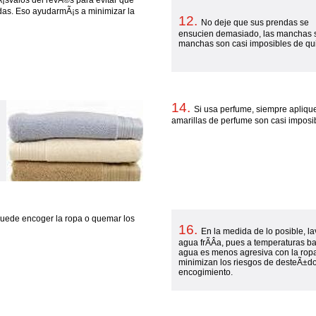
Ã¡svalos del revÃ©s para evitar que
endas. Eso ayudarmÃ¡s a minimizar la
12.
No deje que sus prendas se
ensucien demasiado, las manchas 
manchas son casi imposibles de qui
14.
Si usa perfume, siempre apliqu
amarillas de perfume son casi imposib
puede encoger la ropa o quemar los
16.
En la medida de lo posible, l
agua frÃ­Â­a, pues a temperaturas ba
agua es menos agresiva con la ropa
minimizan los riesgos de desteÃ±do
encogimiento.