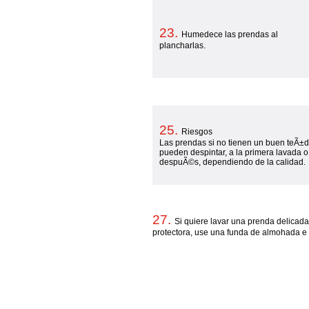
23.
Humedece las prendas al
plancharlas.
25.
Riesgos
Las prendas si no tienen un buen teÃ±d
pueden despintar, a la primera lavada o
despuÃ©s, dependiendo de la calidad.
27.
Si quiere lavar una prenda delicada
protectora, use una funda de almohada e i