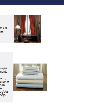
tas al
den
e
do que
emente
cado; o
uipo, el
iado
Â­a
erÃ­Â­a
mÃ¡s