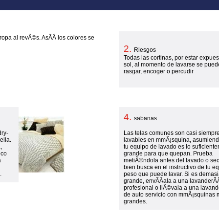
opa al revÃ©s. AsÃ­Â­ los colores se
2.
Riesgos
Todas las cortinas, por estar expues
sol, al momento de lavarse se pue
rasgar, encoger o percudir
4.
sabanas
dry-
Las telas comunes son casi siempr
ella.
lavables en mmÃ¡squina, asumien
,
tu equipo de lavado es lo suficient
eco
grande para que quepan. Prueba
a
metiÃ©ndola antes del lavado o se
bien busca en el instructivo de tu eq
.
peso que puede lavar. Si es demas
grande, envÃ­Â­ala a una lavanderÃ­
profesional o llÃ©vala a una lavand
de auto servicio con mmÃ¡squinas 
grandes.