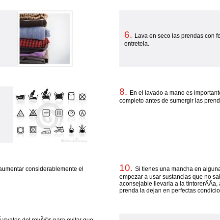
6.
Lava en seco las prendas con fo
entretela.
8.
En el lavado a mano es important
completo antes de sumergir las prend
10.
aumentar considerablemente el
Si tienes una mancha en alguna
empezar a usar sustancias que no sa
aconsejable llevarla a la tintorerÃ­Â­a
prenda la dejan en perfectas condici