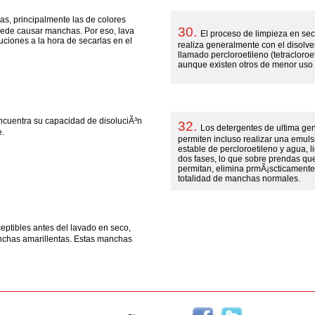
as, principalmente las de colores
30.
puede causar manchas. Por eso, lava
El proceso de limpieza en se
ciones a la hora de secarlas en el
realiza generalmente con el disolve
llamado percloroetileno (tetracloroe
aunque existen otros de menor uso
encuentra su capacidad de disoluciÃ³n
32.
Los detergentes de ultima ge
e.
permiten incluso realizar una emuls
estable de percloroetileno y agua, l
dos fases, lo que sobre prendas que
permitan, elimina prmÃ¡scticamente
totalidad de manchas normales.
ptibles antes del lavado en seco,
chas amarillentas. Estas manchas