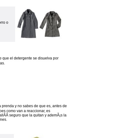
rro o
e que el detergente se disuelva por
as.
 prenda y no sabes de que es, antes de
bes como van a reaccionar, es
, allÃ­Â­ seguro que la quitan y ademÃ¡s la
ones.