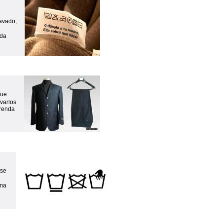
lavado,
nda
que
avarlos
prenda
 se
ima