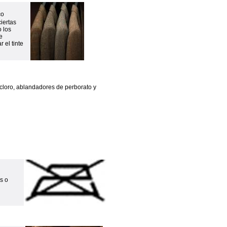
co
iertas
 los
e
 el tinte
cloro, ablandadores de perborato y
s o