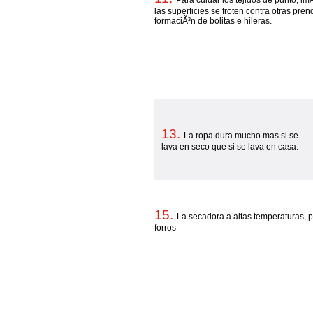
Para cuidar los tejidos de punto, lm
las superficies se froten contra otras pr
formaciÃ³n de bolitas e hileras.
13.
La ropa dura mucho mas si se
lava en seco que si se lava en casa.
15.
La secadora a altas temperaturas, 
forros