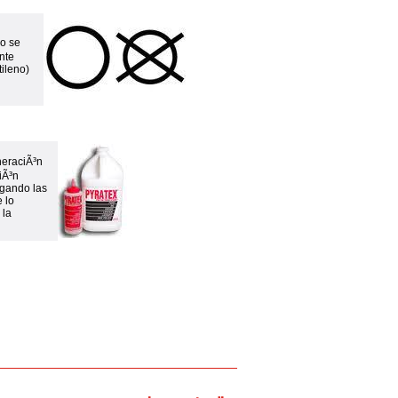
co se
nte
tileno)
neraciÃ³n
iÃ³n
igando las
 lo
 la