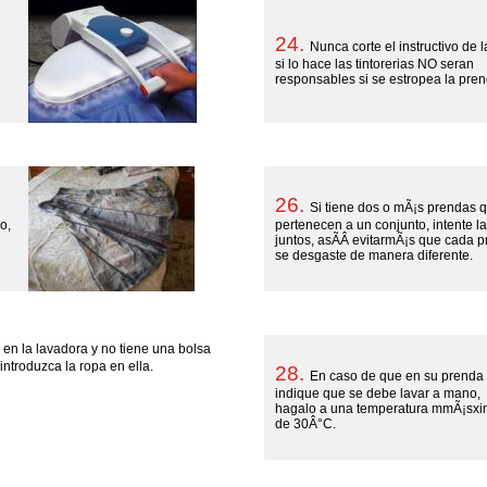
24.
Nunca corte el instructivo de 
si lo hace las tintorerias NO seran
responsables si se estropea la pre
26.
Si tiene dos o mÃ¡s prendas 
o,
pertenecen a un conjunto, intente l
juntos, asÃ­Â­ evitarmÃ¡s que cada 
se desgaste de manera diferente.
 en la lavadora y no tiene una bolsa
ntroduzca la ropa en ella.
28.
En caso de que en su prenda
indique que se debe lavar a mano,
hagalo a una temperatura mmÃ¡sx
de 30Â°C.