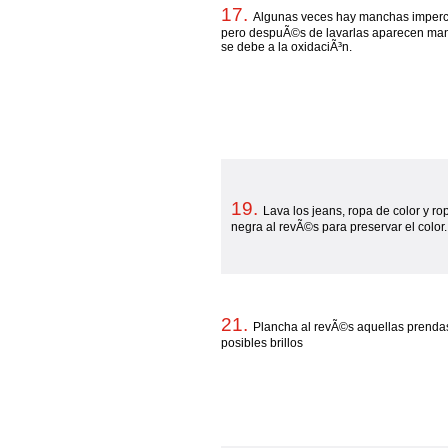
17.
Algunas veces hay manchas imperce
pero despuÃ©s de lavarlas aparecen man
se debe a la oxidaciÃ³n.
19.
Lava los jeans, ropa de color y ro
negra al revÃ©s para preservar el color.
21.
Plancha al revÃ©s aquellas prendas 
posibles brillos