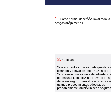
1.
Como norma, deberÃ­Â­a lavar toda la r
desgastarÃ¡n menos.
3.
Colchas
Si te encuentras una etiqueta que diga 
clean only o lavar en seco, haz caso de 
Si no existe una etiqueta de advertencia
debes usar tu intuiciÃ³n. El lavado en s
debe ser seguro, pero el lavado en cas
usando procedimientos adecuados
probablemente tambiÃ©n sean seguros